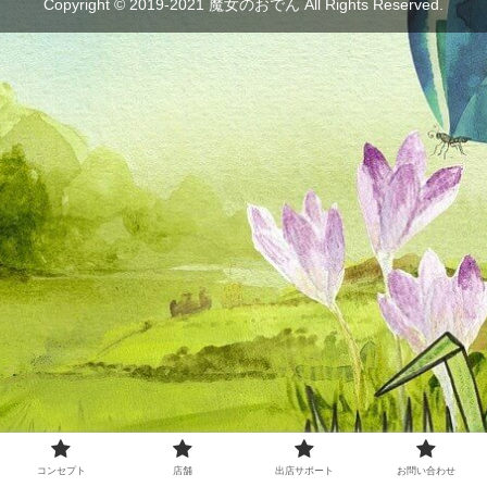
Copyright © 2019-2021 魔女のおでん All Rights Reserved.
コンセプト
店舗
出店サポート
お問い合わせ